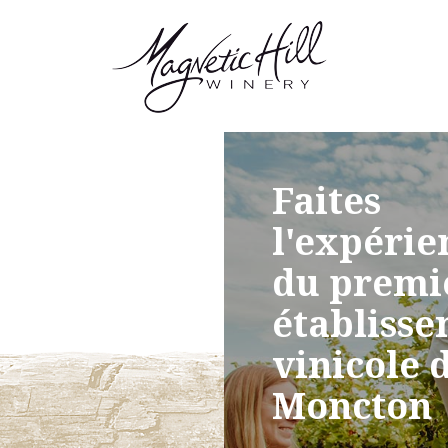
Faites
l'expérie
du premi
établiss
vinicole 
Moncton